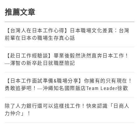
推薦文章
【台灣人在日本工作心得】日本職場文化差異：台灣
前輩在日本の職場生存真心話
【赴日工作經驗談】畢業後毅然決然直奔日本工作！
—澤智の新卒赴日就職歷險記
【日本工作面試準備&職場分享】你擁有的只有現在！
勇敢追夢吧！—沖繩知名國際飯店Team Leader徐歡
除了人力銀行還可以這樣找工作！快來認識「日商人
力仲介」！