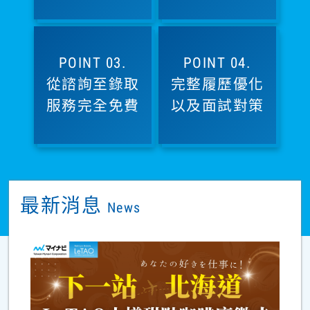
POINT 03.
POINT 04.
從諮詢至錄取
完整履歷優化
服務完全免費
以及面試對策
最新消息
News