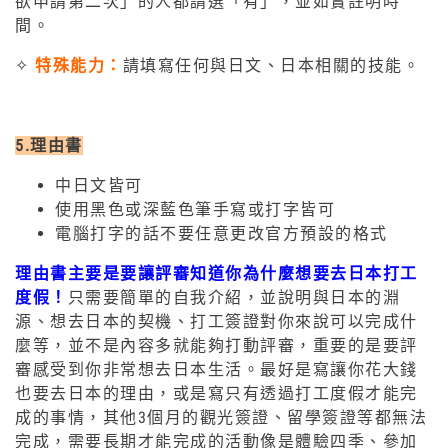
欲申請第二次」的人都請選「有」，並如實註明時
間。
✧
特殊能力：
請填寫任何與日文、日本相關的技能。
5.理由書
中日文皆可
使用黑色或深藍色筆手寫或打字皆可
電腦打字的話不要任意更改官方預設的格式
理由書主要是要讓評審知道你為什麼想要去日本打工
度假！
只需要簡單的自我介紹，並說明與日本的淵
源、想去日本的契機、打工簽證對你來說可以完成什
麼等，並不是內容多就能夠打動評審，重要的是要評
審感受到你非常想去日本生活。最好是寫讓你花大錢
也要去日本的理由，或是寫只有透過打工度假才能完
成的事情，其他3個月的觀光簽證、留學簽證等都無法
完成，需要長期才能完成的活動像是體驗四季、參加