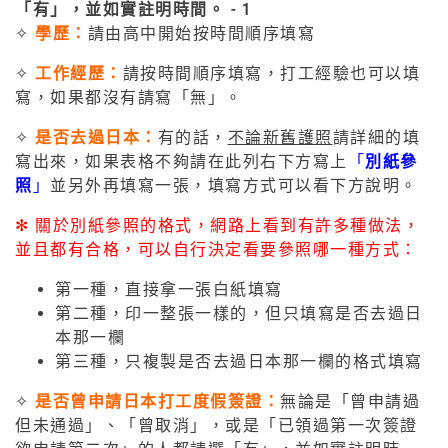
✧
學歷：
請由高中開始按時間順序填寫
✧
工作經歷：
請按時間順序填寫，打工經驗也可以填
寫，如果都沒有請寫「無」。
✧
是否去過日本：
有的話，
不論新舊護照
請詳細的填
寫出來，如果表格不夠請在此列右下方寫上
「
別
紙
參
照
」
並另外再填寫一張，填寫方式可以看下方說明。
✻ 關於別紙參照的格式，網路上看到有許多種做法，
並且都有合格，可以自行決定看要參照哪一種方式：
第一種，直接拿一張白紙填寫
第二種，印一整張一樣的，但只填寫是否去過日
本那一欄
第三種，只複製是否去過日本那一欄的格式填寫
✧
是否曾申請日本打工度假簽證：
無論是「曾申請過
但未通過」、「曾取消」，或是「已領過第一次簽證