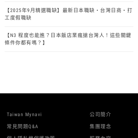
【2025年9月精選職缺】最新日本職缺・台灣日商・打
工度假職缺
【N3 程度也能進？日本飯店業瘋搶台灣人！這些關鍵
條件你都有嗎？】
Taiwan Mynavi
公司簡介
常見問題Q&A
集團理念