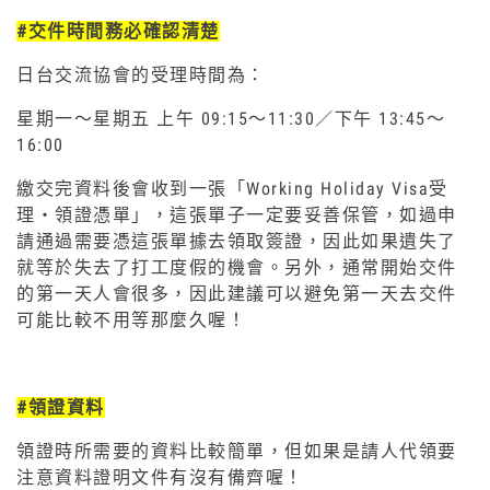
#交件時間務必確認清楚
日台交流協會的受理時間為：
星期一～星期五 上午 09:15～11:30／下午 13:45～
16:00
繳交完資料後會收到一張「Working Holiday Visa受
理・領證憑單」，這張單子一定要妥善保管，如過申
請通過需要憑這張單據去領取簽證，因此如果遺失了
就等於失去了打工度假的機會。另外，通常開始交件
的第一天人會很多，因此建議可以避免第一天去交件
可能比較不用等那麼久喔！
#領證資料
領證時所需要的資料比較簡單，但如果是請人代領要
注意資料證明文件有沒有備齊喔！