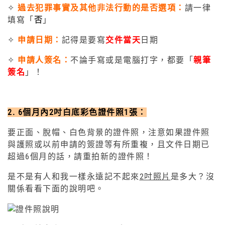
✧
過去犯罪事實及其他非法行動的是否選項：
請一律
填寫「
否
」
✧
申請日期：
記得是要寫
交件當天
日期
✧
申請人簽名：
不論手寫或是電腦打字，都要「
親筆
簽名
」！
2. 6個月內2吋白底彩色證件照1張：
要正面、脫帽、白色背景的證件照，注意如果證件照
與護照或以前申請的簽證等有所重複，且文件日期已
超過6個月的話，請重拍新的證件照！
是不是有人和我一樣永遠記不起來
2吋照片
是多大？沒
關係看看下面的說明吧。