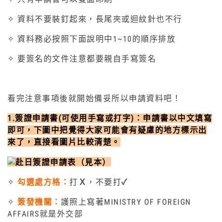
✧ 資料不要裝釘起來，長尾夾或迴紋針也不行
✧ 資料務必按照下面說明中1~10的順序排放
✧ 要簽名的文件注意都要親自手寫簽名
看完注意事項後就開始備妥所以申請資料吧！
1.簽證申請書(可使用手寫或打字)：申請書以中文填寫
即可，下圖中把覺得大家可能會有疑慮的地方標示出
來了，直接看圖片比較清楚。
✧
勾選處方格：
打
Ｘ
，不要打
✓
✧
簽發機關：
護照上寫著MINISTRY OF FOREIGN
AFFAIRS就是外交部