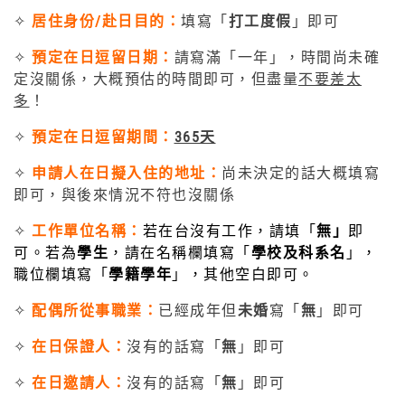
✧
居住身份/赴日目的：
填寫「
打工度假
」即可
✧
預定在日逗留日期：
請寫滿「一年」，時間尚未確
定沒關係，大概預估的時間即可，但盡量
不要差太
多
！
✧
預定在日逗留期間：
365天
✧
申請人在日擬入住的地址：
尚未決定的話大概填寫
即可，與後來情況不符也沒關係
✧
工作單位名稱：
若在台沒有工作，請填「
無」
即
可。若為
學生
，請在名稱欄填寫「
學校及科系名
」，
職位欄填寫「
學籍學年
」，其他空白即可。
✧
配偶所從事職業：
已經成年但
未婚
寫「
無
」即可
✧
在日保證人：
沒有的話寫「
無
」即可
✧
在日邀請人：
沒有的話寫「
無
」即可