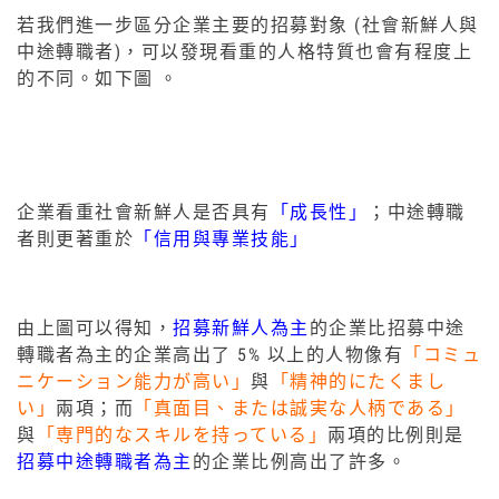
若我們進一步區分企業主要的招募對象 (社會新鮮人與
中途轉職者)，可以發現看重的人格特質也會有程度上
的不同。如下圖 。
企業看重社會新鮮人是否具有
「成長性」
；中途轉職
者則更著重於
「信用與專業技能」
由上圖可以得知，
招募新鮮人為主
的企業比招募中途
轉職者為主的企業高出了 5% 以上的人物像有
「コミュ
ニケーション能力が高い」
與
「精神的にたくまし
い」
兩項；而
「真面目、または誠実な人柄である」
與
「専門的なスキルを持っている」
兩項的比例則是
招募中途轉職者為主
的企業比例高出了許多。