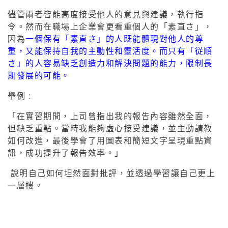
儘管兩者皆能高度接受他人的意見與建議，執行指
令。然而在職場上企業會更看重個人的「素直さ」，
因為
一個保有「素直さ」的人既能體現對他人的尊
重，又能保持自我的主動性和靈活度。而只有「従順
さ」的人容易缺乏創造力和解決問題的能力，限制長
期發展的可能。
舉例 :
「在實習期間，上司曾指出我的報告內容雖然全面，
但缺乏重點。當時我能夠虛心接受建議，並主動請教
如何改進，最後學會了用圖表和簡短文字呈現重點資
訊，成功提升了報告效率。」
說明自己如何坦然面對批評，並透過學習讓自己更上
一層樓。