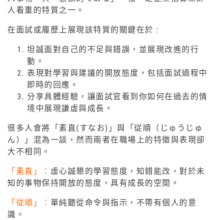
人看重的特質之一。
在面試或履歷上展現該特質的關鍵在於 :
坦誠面對自己的不足與錯誤，並展現改進的行
動。
表現對學習與建議的開放態度，包括面試過程中
即時的回應。
分享具體經驗，讓面試官看到你如何在過去的情
境中展現謙虛與成長。
很多人會將「素直(すなお)」與「従順（じゅうじゅ
ん）」混為一談，然而兩者在職場上的特徵與表現卻
大不相同。
「素直」：
虛心誠懇的學習態度，知錯能改，對於未
知的事物保持開放的態度，具有成長的空間。
「従順」：
單純聽從命令與指示，不帶有個人的意
識。