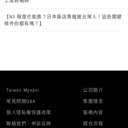
工度假職缺
【N3 程度也能進？日本飯店業瘋搶台灣人！這些關鍵
條件你都有嗎？】
Taiwan Mynavi
公司簡介
常見問題Q&A
集團理念
個人隱私權保護政策
服務內容
聯絡我們、申訴反映
媒合流程