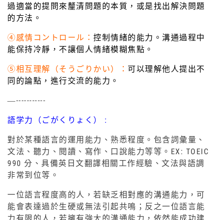
過適當的提問來釐清問題的本質，或是找出解決問題
的方法。
④感情コントロール：
控制情緒的能力。溝通過程中
能保持冷靜，不讓個人情緒模糊焦點。
⑤相互理解（そうごりかい）：
可以理解他人提出不
同的論點，進行交流的能力。
—-----------
語学力（ごがくりょく） :
對於某種語言的運用能力、熟悉程度。包含詞彙量、
文法、聽力、閱讀、寫作、口說能力等等。EX: TOEIC
990 分、具備英日文翻譯相關工作經驗、文法與語調
非常到位等。
一位語言程度高的人，若缺乏相對應的溝通能力，可
能會表達過於生硬或無法引起共鳴；反之一位語言能
力有限的人，若擁有強大的溝通能力，依然能成功建