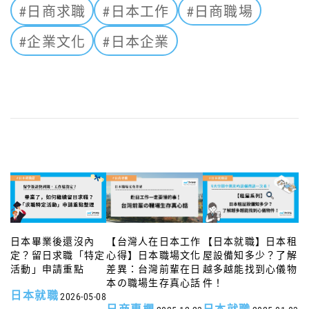
#日商求職
#日本工作
#日商職場
#企業文化
#日本企業
日本畢業後還沒內
【台灣人在日本工作
【日本就職】日本租
定？留日求職「特定
心得】日本職場文化
屋設備知多少？了解
活動」申請重點
差異：台灣前輩在日
越多越能找到心儀物
本の職場生存真心話
件！
日本就職
2026-05-08