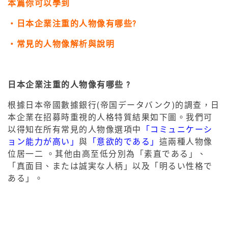
本篇你可以學到
・日本企業注重的人物像有哪些?
・常見的人物像解析與說明
日本企業注重的人物像有哪些 ?
根據日本帝國數據銀行(帝国データバンク)的調查，日
本企業在招募時重視的人格特質結果如下圖。我們可
以得知在所有常見的人物像選項中
「コミュニケーシ
ョン能力が高い」
與
「意欲的である」
這兩種人物像
位居一二 。其他由高至低分別為「素直である」、
「真面目、または誠実な人柄」以及「明るい性格で
ある」。