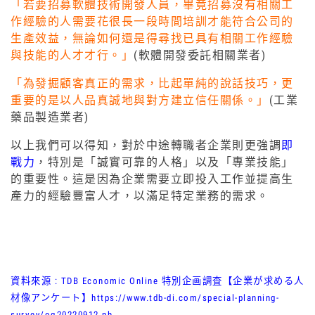
「若要招募軟體技術開發人員，畢竟招募沒有相關工
作經驗的人需要花很長一段時間培訓才能符合公司的
生產效益，無論如何還是得尋找已具有相關工作經驗
與技能的人才才行。」
(軟體開發委託相關業者)
「為發掘顧客真正的需求，比起單純的說話技巧，更
重要的是以人品真誠地與對方建立信任關係。」
(工業
藥品製造業者)
以上我們可以得知，對於中途轉職者企業則更強調
即
戰力
，特別是「誠實可靠的人格」以及「專業技能」
的重要性。這是因為企業需要立即投入工作並提高生
產力的經驗豐富人才，以滿足特定業務的需求。
資料來源 : TDB Economic Online 特別企画調査【企業が求める人
材像アンケート】
https://www.tdb-di.com/special-planning-
survey/oq20220912.ph