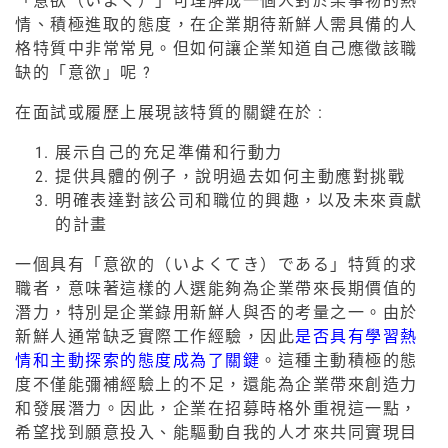
「意欲（いよく）」可理解成一個人對於某事物的熱
情、積極進取的態度，在企業期待新鮮人需具備的人
格特質中非常常見。但如何讓企業知道自己應徵該職
缺的「意欲」呢 ?
在面試或履歷上展現該特質的關鍵在於 :
展示自己的充足準備和行動力
提供具體的例子，說明過去如何主動應對挑戰
明確表達對該公司和職位的興趣，以及未來貢獻
的計畫
一個具有「意欲的（いよくてき）である」特質的求
職者，意味著這樣的人選能夠為企業帶來長期價值的
潛力，特別是企業錄用新鮮人與否的考量之一。由於
新鮮人通常缺乏實際工作經驗，因此
是否具有學習熱
情和主動探索的態度成為了關鍵
。這種主動積極的態
度不僅能彌補經驗上的不足，還能為企業帶來創造力
和發展潛力。因此，企業在招募時格外重視這一點，
希望找到願意投入、能驅動自我的人才來共同實現目