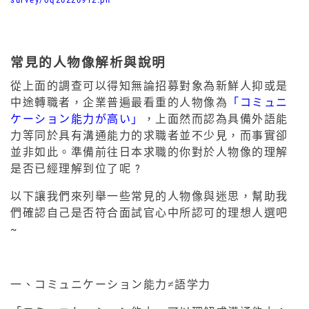
常見的人物像解析與說明
從上面的調查可以得知無論招募對象為新鮮人抑或是
中途轉職者，企業普遍最看重的人物像為
「コミュニ
ケーション能力が高い」
，上面然而認為具備外語能
力等同於具有溝通能力的求職者並不少見，而事實卻
並非如此。準備前往日本求職的你對於人物像的理解
是否已經理解到位了呢 ?
以下讓我們來列舉一些常見的人物像與迷思，幫助我
們確認自己是否符合面試官心中所認可的理想人選吧
~
一、コミュニケーション能力≠語学力