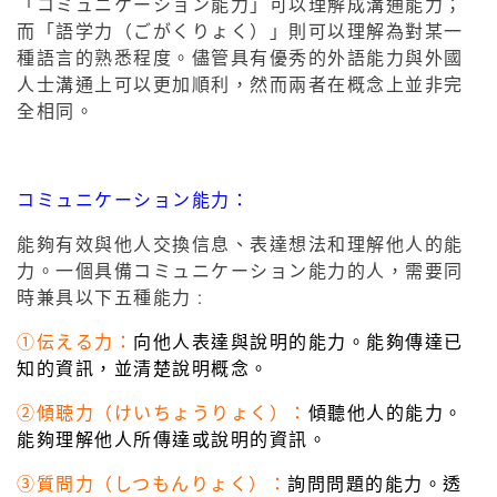
「コミュニケーション能力」可以理解成溝通能力；
而「語学力（ごがくりょく）」則可以理解為對某一
種語言的熟悉程度。儘管具有優秀的外語能力與外國
人士溝通上可以更加順利，然而兩者在概念上並非完
全相同。
コミュニケーション能力：
能夠有效與他人交換信息、表達想法和理解他人的能
力。一個具備コミュニケーション能力的人，需要同
時兼具以下五種能力 :
①伝える力：
向他人表達與說明的能力。能夠傳達已
知的資訊，並清楚說明概念。
②傾聴力（けいちょうりょく）：
傾聽他人的能力。
能夠理解他人所傳達或說明的資訊。
③質問力（しつもんりょく）：
詢問問題的能力。透