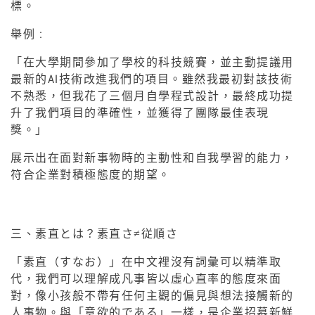
標。
舉例 :
「在大學期間參加了學校的科技競賽，並主動提議用
最新的AI技術改進我們的項目。雖然我最初對該技術
不熟悉，但我花了三個月自學程式設計，最終成功提
升了我們項目的準確性，並獲得了團隊最佳表現
獎。」
展示出在面對新事物時的主動性和自我學習的能力，
符合企業對積極態度的期望。
三、素直とは？素直さ≠従順さ
「素直（すなお）」在中文裡沒有詞彙可以精準取
代，我們可以理解成凡事皆以虛心直率的態度來面
對，像小孩般不帶有任何主觀的偏見與想法接觸新的
人事物。與「意欲的である」一樣，是企業招募新鮮