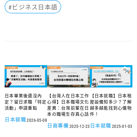
#ビジネス日本語
日本畢業後還沒內
【台灣人在日本工作
【日本就職】日本租
定？留日求職「特定
心得】日本職場文化
屋設備知多少？了解
活動」申請重點
差異：台灣前輩在日
越多越能找到心儀物
本の職場生存真心話
件！
日本就職
2026-05-08
日商專欄
日本就職
2025-12-23
2025-01-03