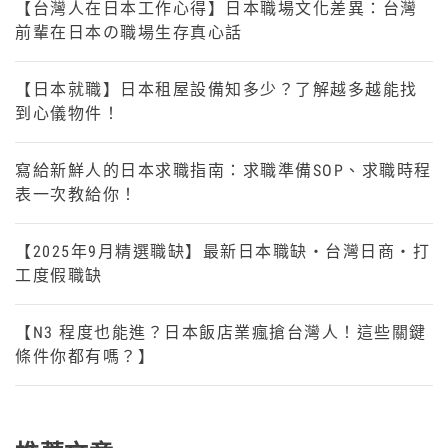
【台灣人在日本工作心得】日本職場文化差異：台灣
前輩在日本の職場生存真心話
【日本就職】日本租屋設備知多少？了解越多越能找
到心儀物件！
寫給新鮮人的日本求職指南：求職準備SOP、求職時程
表一次教給你！
【2025年9月精選職缺】最新日本職缺・台灣日商・打
工度假職缺
【N3 程度也能進？日本飯店業瘋搶台灣人！這些關鍵
條件你都有嗎？】