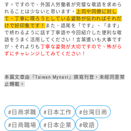
す。ですので、外国人労働者が完璧な敬語を求めら
れることは少ないと思います。
上司や同僚に対し
て、丁寧に喋ろうとしている姿勢が伝わればそれだ
けで好印象です！
また、語尾を「です」、「ます」
で終わるように話す丁寧語や今回紹介した便利な敬
語をうまく活用してください！言葉遣いも大事です
が、それよりも
丁寧な姿勢が大切ですので、怖がら
ずにチャレンジしてみてください！
本篇文章由『Taiwan Mynavi』撰寫刊登，未經同意禁
止轉載。
#日商求職
#日本工作
#台灣日商
#日商職場
#日本企業
#敬語