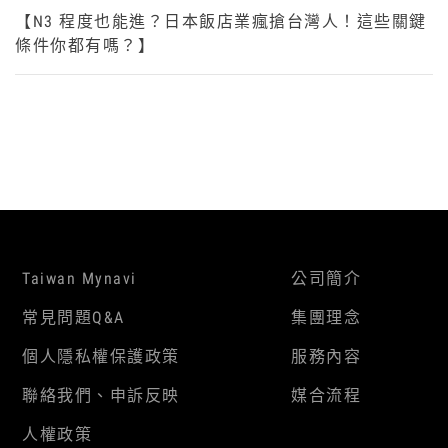
【N3 程度也能進？日本飯店業瘋搶台灣人！這些關鍵
條件你都有嗎？】
Taiwan Mynavi
公司簡介
常見問題Q&A
集團理念
個人隱私權保護政策
服務內容
聯絡我們、申訴反映
媒合流程
人權政策