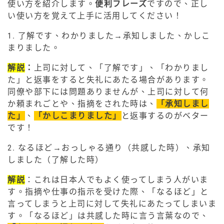
使い方を紹介します。
便利フレーズ
ですので、正し
い使い方を覚えて上手に活用してください！
1. 了解です、わかりました→承知しました、かしこ
まりました。
解説
：
上司に対して、「了解です」、「わかりまし
た」と返事をすると失礼にあたる場合があります。
同僚や部下には問題ありませんが、上司に対して何
か頼まれごとや、指摘をされた時は、
「承知しまし
た」
、
「かしこまりました」
と返事するのがベター
です！
2. なるほど→おっしゃる通り（共感した時）、承知
しました（了解した時）
解説
：これは日本人でもよく使ってしまう人がいま
す。指摘や仕事の指示を受けた際、「なるほど」と
言ってしまうと上司に対して失礼にあたってしまいま
す。「なるほど」は共感した時に言う言葉なので、