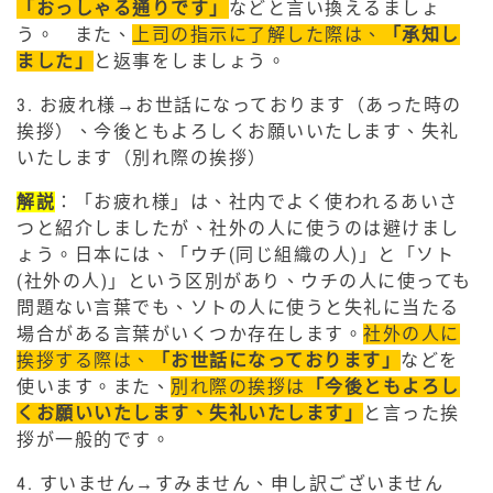
「おっしゃる通りです」
などと言い換えるましょ
う。 また、
上司の指示に了解した際は、
「承知し
ました」
と返事をしましょう。
3. お疲れ様→お世話になっております（あった時の
挨拶）、今後ともよろしくお願いいたします、失礼
いたします（別れ際の挨拶）
解説
：「お疲れ様」は、社内でよく使われるあいさ
つと紹介しましたが、社外の人に使うのは避けまし
ょう。日本には、「ウチ(同じ組織の人)」と「ソト
(社外の人)」という区別があり、ウチの人に使っても
問題ない言葉でも、ソトの人に使うと失礼に当たる
場合がある言葉がいくつか存在します。
社外の人に
挨拶する際は、
「お世話になっております」
などを
使います。また、
別れ際の挨拶は
「今後ともよろし
くお願いいたします、失礼いたします」
と言った挨
拶が一般的です。
4. すいません→すみません、申し訳ございません