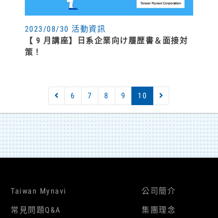
2023/08/30 活動資訊
【 9 月講座】日系企業向け履歴書＆面接対
策！
6
7
8
9
10
Taiwan Mynavi
公司簡介
常見問題Q&A
集團理念