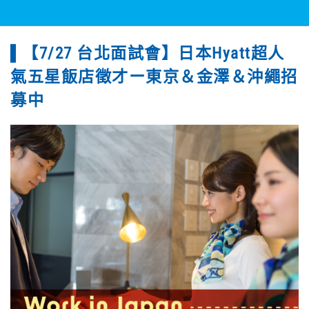
【7/27 台北面試會】日本Hyatt超人
氣五星飯店徵才ー東京＆金澤＆沖繩招
募中