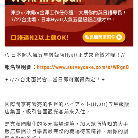
\\ 日本超人氣五星級飯店Hyatt正式來台徵才囉！//
報名說明會：
https://www.surveycake.com/s/WRgnB
✦7/27台北面試會―當日即可獲得內定！✦
國際間享有響亮的名聲的ハイアット(Hyatt)五星級飯
店集團，吸引各國觀光客前來入住，
是充滿國際化的多元職場環境，加入眾所皆知的大手
飯店集團並且學習最完整的職場待客精神，讓你的履