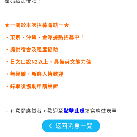
歷亮點加倍吧！
★ー關於本次招募職缺⁥ー★
・東京、沖繩、金澤據點招募中！
・提供宿舍及租屋協助
・日文口說N2以上、具備英文能力佳
・無經驗、新鮮人皆歡迎
・錄取後協助申請簽證
→有意願應徵者，歡迎至
點擊此處
填寫應徵表單
返回消息一覽