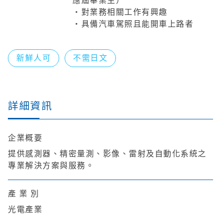
應屆畢業生）
・對業務相關工作有興趣
・具備汽車駕照且能開車上路者
新鮮人可
不需日文
詳細資訊
企業概要
提供感測器、精密量測、影像、雷射及自動化系統之
專業解決方案與服務。
產 業 別
光電產業