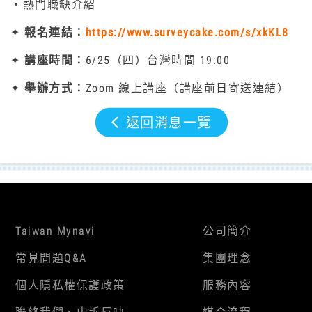
・熱門職缺介紹
✦
報名連結：
https://www.surveycake.com/s/xkKL8
✦
講座時間：
6/25（四）台灣時間 19:00
✦
舉辦方式：
Zoom 線上講座（講座前日寄送連結）
返回消息一覽
Taiwan Mynavi
公司簡介
常見問題Q&A
集團理念
個人隱私權保護政策
服務內容