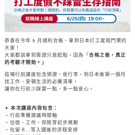
恭喜在今年 6 月順利合格、拿到日本打工度假門票的
大家！
大家都說拿到簽證只是起點，因為「
合格之後，真正
的考驗才開始。」
這場行前講座包含領證、收行李，到日本後第一個月
找工作、安頓生活的必備清單，
讓你在行前少踩雷一點，多一點安心。
✦
本次講座內容包含：
・行前準備建議時間軸
・住宿、工作、保險等初步規劃
・在留卡...等入國後的流程安排