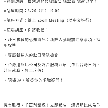
⭐特別邀請：台灣邁那比總經理 張聖豪 現身分享！
⭐講座時間：3/20（四）19:00
⭐講座方式：線上 Zoom Meeting（以中文進行）
⭐這場講座，你將收穫：
・赴日求職的必知資訊：新鮮人就職前注意事項、採
用標準
・專屬新鮮人的赴日職缺機會
・台灣邁那比公司及媒合服務介紹（包括台灣日商、
赴日就職、打工度假）
・現場QA，解答你的求職疑問！
機會難得，千萬別錯過！立即報名，讓邁那比成為你