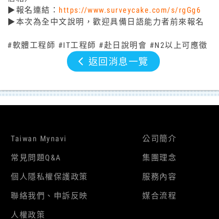
▶報名連結：
https://www.surveycake.com/s/rgGg6
▶本次為全中文說明，歡迎具備日語能力者前來報名
#軟體工程師 #IT工程師 #赴日說明會 #N2以上可應徵
返回消息一覽
Taiwan Mynavi
公司簡介
常見問題Q&A
集團理念
個人隱私權保護政策
服務內容
聯絡我們、申訴反映
媒合流程
人權政策