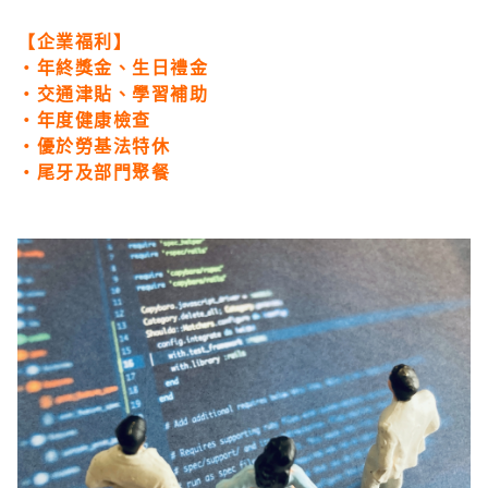
【企業福利】
・年終獎金、生日禮金
・交通津貼、學習補助
・年度健康檢查
・優於勞基法特休
・尾牙及部門聚餐