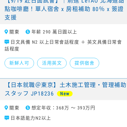
【9/19 赴日面試會】｜前進 LeTAO 北海道甜
點咖啡廳！單人宿舍 x 房租補助 80％ x 簽證
支援
關東
年薪 290 萬日圓以上
日文具備 N2 以上日常會話程度 ＋ 英文具備日常會
話程度
新鮮人可
活用英文
提供宿舍
【日本就職＠東京】土木施工管理・管理補助
スタッフ JP18236
New
關東
想定年収：368万 ～ 393万円
日本語能力N2以上